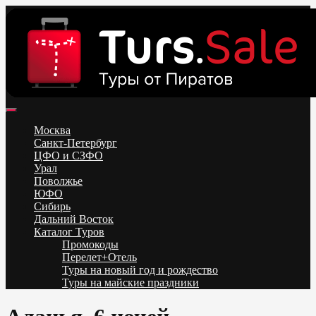
Skip
to
content
Поиск и бронирование туров онлайн от всех туроператоров.
Горящие туры из Москвы, Спб и Регионов 2025 ✈ Turs.sale
Низкие цены на путевки 3-7-10 ночей все включено, отдых на
Москва
море. Распродажа экскурсионных и горнолыжных туров.
Санкт-Петербург
Обновление каждый день. Официальный сайт Тур Сейл
ЦФО и СЗФО
Урал
Поволжье
ЮФО
Сибирь
Дальний Восток
Каталог Туров
Промокоды
Перелет+Отель
Туры на новый год и рождество
Туры на майские праздники
Telegram
VK
OK
Twitter