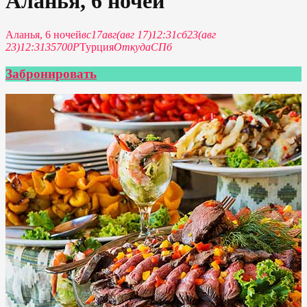
Аланья, 6 ночей
Аланья, 6 ночей
вс
17
авг
(авг 17)
12:31
сб
23
(авг
23)
12:31
35700P
Турция
Откуда
СПб
Забронировать