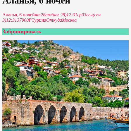
Аланья, 6 ночей
Аланья, 6 ночей
чт
28
авг
(авг 28)
12:31
ср
03
сен
(сен
3)
12:31
37900P
Турция
Откуда
Москва
Забронировать