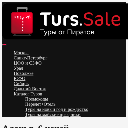
Skip
to
content
Поиск и бронирование туров онлайн от всех туроператоров.
Горящие туры из Москвы, Спб и Регионов 2025 ✈ Turs.sale
Низкие цены на путевки 3-7-10 ночей все включено, отдых на
Москва
море. Распродажа экскурсионных и горнолыжных туров.
Санкт-Петербург
Обновление каждый день. Официальный сайт Тур Сейл
ЦФО и СЗФО
Урал
Поволжье
ЮФО
Сибирь
Дальний Восток
Каталог Туров
Промокоды
Перелет+Отель
Туры на новый год и рождество
Туры на майские праздники
Telegram
VK
OK
Twitter