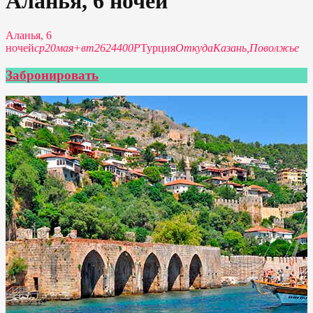
Аланья, 6 ночей
Аланья, 6
ночей
ср
20
мая
+
вт
26
24400P
Турция
Откуда
Казань,
Поволжье
Забронировать