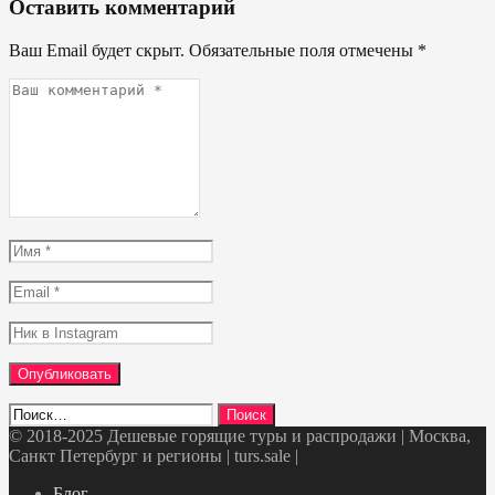
Оставить комментарий
Ваш Email будет скрыт. Обязательные поля отмечены
*
Ваш
комментарий
*
Имя
*
Email
*
Ник
в
Instagram
Найти:
© 2018-2025 Дешевые горящие туры и распродажи | Москва,
Санкт Петербург и регионы | turs.sale
|
Telegram
VK
OK
Twitter
Блог