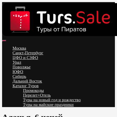
Skip
to
content
Поиск и бронирование туров онлайн от всех туроператоров.
Горящие туры из Москвы, Спб и Регионов 2025 ✈ Turs.sale
Низкие цены на путевки 3-7-10 ночей все включено, отдых на
Москва
море. Распродажа экскурсионных и горнолыжных туров.
Санкт-Петербург
Обновление каждый день. Официальный сайт Тур Сейл
ЦФО и СЗФО
Урал
Поволжье
ЮФО
Сибирь
Дальний Восток
Каталог Туров
Промокоды
Перелет+Отель
Туры на новый год и рождество
Туры на майские праздники
Telegram
VK
OK
Twitter