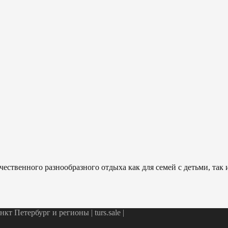
ественного разнообразного отдыха как для семей с детьми, так
т Петербург и регионы | turs.sale
|