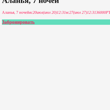
Аланья, 7 ночей
Аланья, 7 ночей
вс
20
июл
(июл 20)
12:31
вс
27
(июл 27)
12:31
36000P
Забронировать