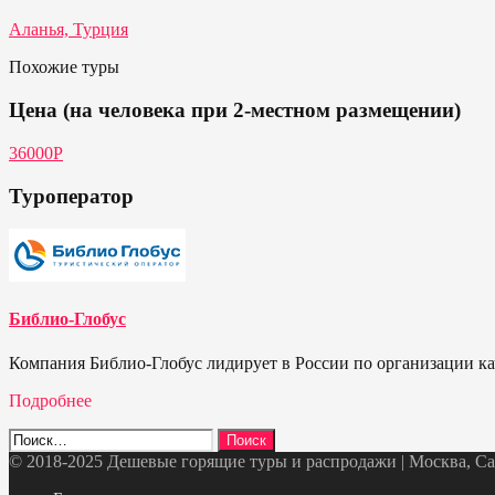
Аланья, Турция
Похожие туры
Цена (на человека при 2-местном размещении)
36000P
Туроператор
Библио-Глобус
Компания Библио-Глобус лидирует в России по организации кач
Подробнее
Найти:
© 2018-2025 Дешевые горящие туры и распродажи | Москва, Санк
Telegram
VK
OK
Twitter