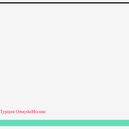
изкие цены на путевки 3-7-10 ночей все включено, отдых на мо
Турция
Откуда
Москва