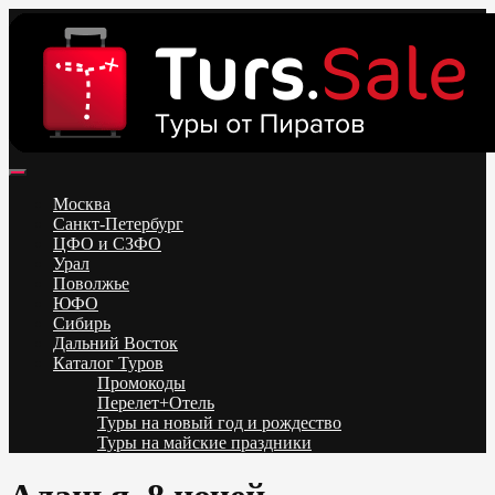
Skip
to
content
Поиск и бронирование туров онлайн от всех туроператоров.
Горящие туры из Москвы, Спб и Регионов 2025 ✈ Turs.sale
Низкие цены на путевки 3-7-10 ночей все включено, отдых на
Москва
море. Распродажа экскурсионных и горнолыжных туров.
Санкт-Петербург
Обновление каждый день. Официальный сайт Тур Сейл
ЦФО и СЗФО
Урал
Поволжье
ЮФО
Сибирь
Дальний Восток
Каталог Туров
Промокоды
Перелет+Отель
Туры на новый год и рождество
Туры на майские праздники
Telegram
VK
OK
Twitter