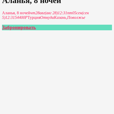
Аланья, 8 ночей
Аланья, 8 ночей
чт
28
авг
(авг 28)
12:31
пт
05
сен
(сен
5)
12:31
54400P
Турция
Откуда
Казань,
Поволжье
Забронировать