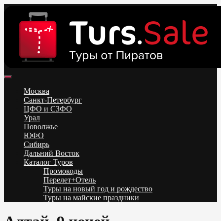
Skip
to
content
Поиск и бронирование туров онлайн от всех туроператоров.
Горящие туры из Москвы, Спб и Регионов 2025 ✈ Turs.sale
Низкие цены на путевки 3-7-10 ночей все включено, отдых на
Москва
море. Распродажа экскурсионных и горнолыжных туров.
Санкт-Петербург
Обновление каждый день. Официальный сайт Тур Сейл
ЦФО и СЗФО
Урал
Поволжье
ЮФО
Сибирь
Дальний Восток
Каталог Туров
Промокоды
Перелет+Отель
Туры на новый год и рождество
Туры на майские праздники
Telegram
VK
OK
Twitter