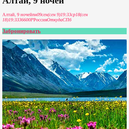
Алтай, 9 ночей
Алтай, 9 ночей
пн
09
сен
(сен 9)
19:33
ср
18
(сен
18)
19:33
36600Р
Россия
Откуда
СПб
Забронировать