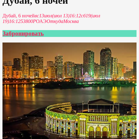
Дубай, 6 ночей
Дубай, 6 ночей
вс
13
июл
(июл 13)
16:12
сб
19
(июл
19)
16:12
53800P
ОАЭ
Откуда
Москва
Забронировать