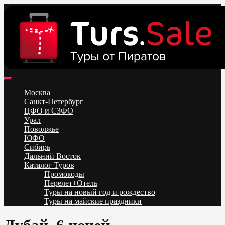
Skip
to
content
Поиск и бронирование туров онлайн от всех туроператоров.
Горящие туры из Москвы, Спб и Регионов 2025 ✈ Turs.sale
Низкие цены на путевки 3-7-10 ночей все включено, отдых на
Москва
море. Распродажа экскурсионных и горнолыжных туров.
Санкт-Петербург
Обновление каждый день. Официальный сайт Тур Сейл
ЦФО и СЗФО
Урал
Поволжье
ЮФО
Сибирь
Дальний Восток
Каталог Туров
Промокоды
Перелет+Отель
Туры на новый год и рождество
Туры на майские праздники
Telegram
VK
OK
Twitter