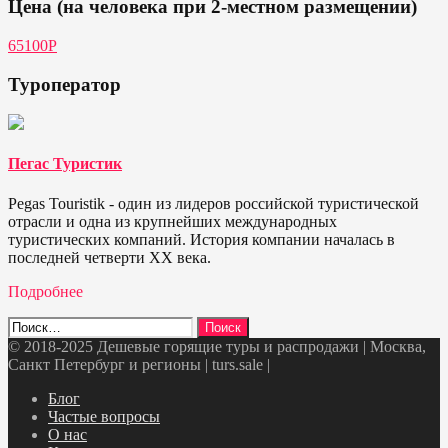
Цена (на человека при 2-местном размещении)
65100P
Туроператор
Пегас Туристик
Pegas Touristik - один из лидеров российской туристической
отрасли и одна из крупнейших международных
туристических компаний. История компании началась в
последней четверти ХХ века.
Подробнее
Найти:
© 2018-2025 Дешевые горящие туры и распродажи | Москва,
Санкт Петербург и регионы | turs.sale
|
Telegram
VK
OK
Twitter
Блог
Частые вопросы
О нас