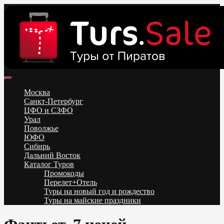
Skip
to
content
Поиск и бронирование туров онлайн от всех туроператоров.
Горящие туры из Москвы, Спб и Регионов 2025 ✈ Turs.sale
Низкие цены на путевки 3-7-10 ночей все включено, отдых на
Москва
море. Распродажа экскурсионных и горнолыжных туров.
Санкт-Петербург
Обновление каждый день. Официальный сайт Тур Сейл
ЦФО и СЗФО
Урал
Поволжье
ЮФО
Сибирь
Дальний Восток
Каталог Туров
Промокоды
Перелет+Отель
Туры на новый год и рождество
Туры на майские праздники
Telegram
VK
OK
Twitter