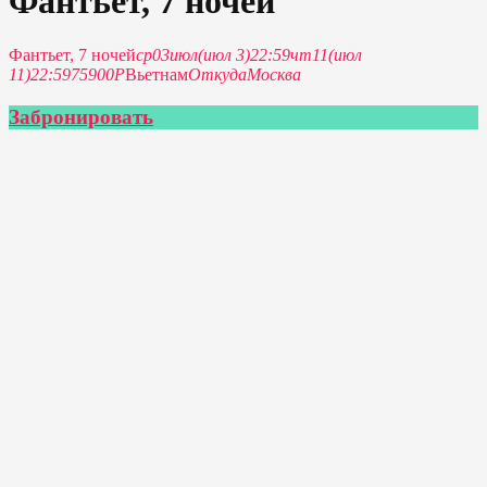
Фантьет, 7 ночей
Фантьет, 7 ночей
ср
03
июл
(июл 3)
22:59
чт
11
(июл
11)
22:59
75900Р
Вьетнам
Откуда
Москва
Забронировать