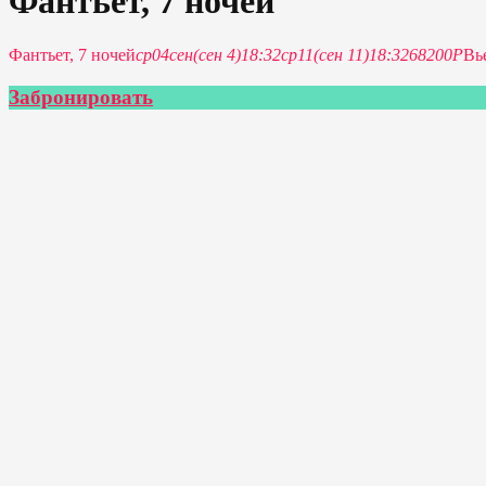
Фантьет, 7 ночей
Фантьет, 7 ночей
ср
04
сен
(сен 4)
18:32
ср
11
(сен 11)
18:32
68200Р
Вь
Забронировать