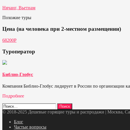
Нячанг, Вьетнам
Похожие туры
Цена (на человека при 2-местном размещении)
68200Р
Туроператор
Библио-Глобус
Компания Библио-Глобус лидирует в России по организации кач
Подробнее
Найти:
© 2018-2025 Дешевые горящие туры и распродажи | Москва, Санк
Telegram
VK
OK
Twitter
Блог
Частые вопросы