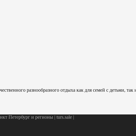
ественного разнообразного отдыха как для семей с детьми, так
т Петербург и регионы | turs.sale
|