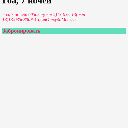
Гоа, 7 ночей
Гоа, 7 ночей
сб
05
окт
(окт 5)
13:03
вс
13
(окт
13)
13:03
56800Р
Индия
Откуда
Москва
Забронировать