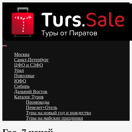
Skip
to
content
Поиск и бронирование туров онлайн от всех туроператоров.
Горящие туры из Москвы, Спб и Регионов 2025 ✈ Turs.sale
Низкие цены на путевки 3-7-10 ночей все включено, отдых на
Москва
море. Распродажа экскурсионных и горнолыжных туров.
Санкт-Петербург
Обновление каждый день. Официальный сайт Тур Сейл
ЦФО и СЗФО
Урал
Поволжье
ЮФО
Сибирь
Дальний Восток
Каталог Туров
Промокоды
Перелет+Отель
Туры на новый год и рождество
Туры на майские праздники
Telegram
VK
OK
Twitter