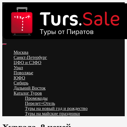
Skip
to
content
Поиск и бронирование туров онлайн от всех туроператоров.
Горящие туры из Москвы, Спб и Регионов 2025 ✈ Turs.sale
Низкие цены на путевки 3-7-10 ночей все включено, отдых на
Москва
море. Распродажа экскурсионных и горнолыжных туров.
Санкт-Петербург
Обновление каждый день. Официальный сайт Тур Сейл
ЦФО и СЗФО
Урал
Поволжье
ЮФО
Сибирь
Дальний Восток
Каталог Туров
Промокоды
Перелет+Отель
Туры на новый год и рождество
Туры на майские праздники
Telegram
VK
OK
Twitter