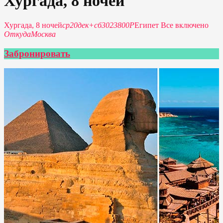
Хургада, 8 ночей
Хургада, 8 ночей
ср
20
дек
+
сб
30
23800Р
Египет Все включено
Откуда
Москва
Забронировать