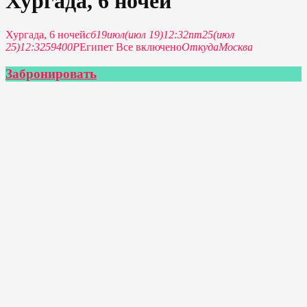
Хургада, 6 ночей
Хургада, 6 ночей
сб
19
июл
(июл 19)
12:32
пт
25
(июл
25)
12:32
59400P
Египет Все включено
Откуда
Москва
Забронировать