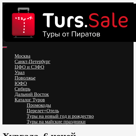
Skip
to
content
Поиск и бронирование туров онлайн от всех туроператоров.
Горящие туры из Москвы, Спб и Регионов 2025 ✈ Turs.sale
Низкие цены на путевки 3-7-10 ночей все включено, отдых на
Москва
море. Распродажа экскурсионных и горнолыжных туров.
Санкт-Петербург
Обновление каждый день. Официальный сайт Тур Сейл
ЦФО и СЗФО
Урал
Поволжье
ЮФО
Сибирь
Дальний Восток
Каталог Туров
Промокоды
Перелет+Отель
Туры на новый год и рождество
Туры на майские праздники
Telegram
VK
OK
Twitter