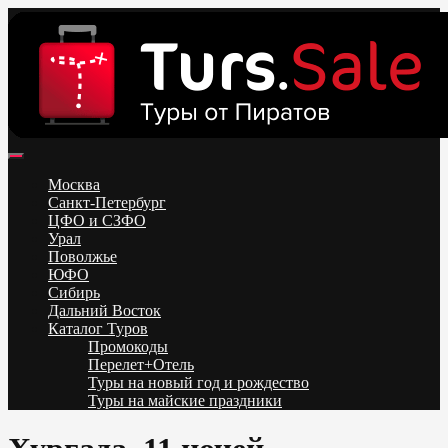
Skip
to
content
Поиск и бронирование туров онлайн от всех туроператоров.
Горящие туры из Москвы, Спб и Регионов 2025 ✈ Turs.sale
Низкие цены на путевки 3-7-10 ночей все включено, отдых на
Москва
море. Распродажа экскурсионных и горнолыжных туров.
Санкт-Петербург
Обновление каждый день. Официальный сайт Тур Сейл
ЦФО и СЗФО
Урал
Поволжье
ЮФО
Сибирь
Дальний Восток
Каталог Туров
Промокоды
Перелет+Отель
Туры на новый год и рождество
Туры на майские праздники
Telegram
VK
OK
Twitter