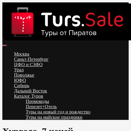
Skip
to
content
Поиск и бронирование туров онлайн от всех туроператоров.
Горящие туры из Москвы, Спб и Регионов 2025 ✈ Turs.sale
Низкие цены на путевки 3-7-10 ночей все включено, отдых на
Москва
море. Распродажа экскурсионных и горнолыжных туров.
Санкт-Петербург
Обновление каждый день. Официальный сайт Тур Сейл
ЦФО и СЗФО
Урал
Поволжье
ЮФО
Сибирь
Дальний Восток
Каталог Туров
Промокоды
Перелет+Отель
Туры на новый год и рождество
Туры на майские праздники
Telegram
VK
OK
Twitter