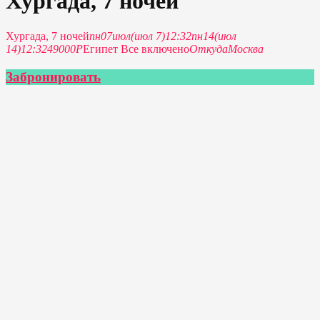
Хургада, 7 ночей
Хургада, 7 ночей
пн
07
июл
(июл 7)
12:32
пн
14
(июл
14)
12:32
49000P
Египет Все включено
Откуда
Москва
Забронировать