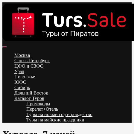
Skip
to
content
Поиск и бронирование туров онлайн от всех туроператоров.
Горящие туры из Москвы, Спб и Регионов 2025 ✈ Turs.sale
Низкие цены на путевки 3-7-10 ночей все включено, отдых на
Москва
море. Распродажа экскурсионных и горнолыжных туров.
Санкт-Петербург
Обновление каждый день. Официальный сайт Тур Сейл
ЦФО и СЗФО
Урал
Поволжье
ЮФО
Сибирь
Дальний Восток
Каталог Туров
Промокоды
Перелет+Отель
Туры на новый год и рождество
Туры на майские праздники
Telegram
VK
OK
Twitter