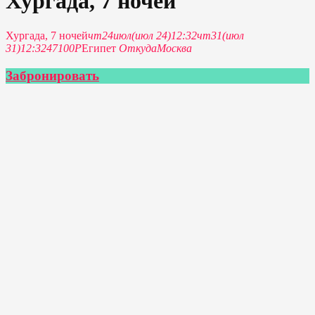
Хургада, 7 ночей
Хургада, 7 ночей
чт
24
июл
(июл 24)
12:32
чт
31
(июл
31)
12:32
47100P
Египет
Откуда
Москва
Забронировать