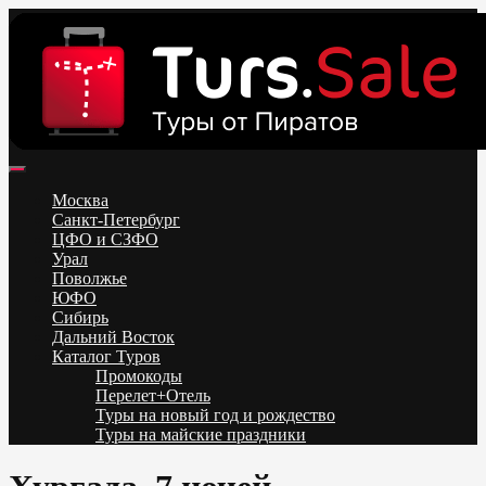
Skip
to
content
Поиск и бронирование туров онлайн от всех туроператоров.
Горящие туры из Москвы, Спб и Регионов 2025 ✈ Turs.sale
Низкие цены на путевки 3-7-10 ночей все включено, отдых на
Москва
море. Распродажа экскурсионных и горнолыжных туров.
Санкт-Петербург
Обновление каждый день. Официальный сайт Тур Сейл
ЦФО и СЗФО
Урал
Поволжье
ЮФО
Сибирь
Дальний Восток
Каталог Туров
Промокоды
Перелет+Отель
Туры на новый год и рождество
Туры на майские праздники
Telegram
VK
OK
Twitter