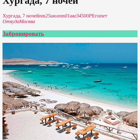
Хургада, 7 ночей
Хургада, 7 ночей
пт
25
июл
пт
01
авг
34500P
Египет
Откуда
Москва
Забронировать