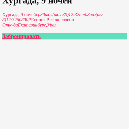
Хургада, 9 ночей
Хургада, 9 ночей
ср
30
июл
(июл 30)
12:32
пт
08
авг
(авг
8)
12:32
60800P
Египет Все включено
Откуда
Екатеринбург,
Урал
Забронировать