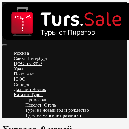
Skip
to
content
Поиск и бронирование туров онлайн от всех туроператоров.
Горящие туры из Москвы, Спб и Регионов 2025 ✈ Turs.sale
Низкие цены на путевки 3-7-10 ночей все включено, отдых на
Москва
море. Распродажа экскурсионных и горнолыжных туров.
Санкт-Петербург
Обновление каждый день. Официальный сайт Тур Сейл
ЦФО и СЗФО
Урал
Поволжье
ЮФО
Сибирь
Дальний Восток
Каталог Туров
Промокоды
Перелет+Отель
Туры на новый год и рождество
Туры на майские праздники
Telegram
VK
OK
Twitter