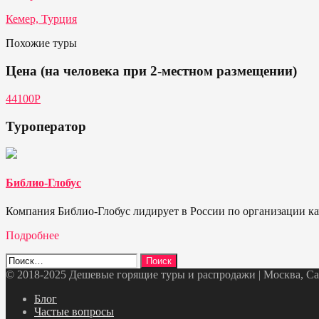
Кемер, Турция
Похожие туры
Цена (на человека при 2-местном размещении)
44100P
Туроператор
Библио-Глобус
Компания Библио-Глобус лидирует в России по организации кач
Подробнее
Найти:
© 2018-2025 Дешевые горящие туры и распродажи | Москва, Санк
Telegram
VK
OK
Twitter
Блог
Частые вопросы