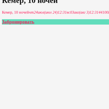
Кемер, 10 ночей
Кемер, 10 ночей
чт
24
июл
(июл 24)
12:31
вс
03
авг
(авг 3)
12:31
44100
Забронировать