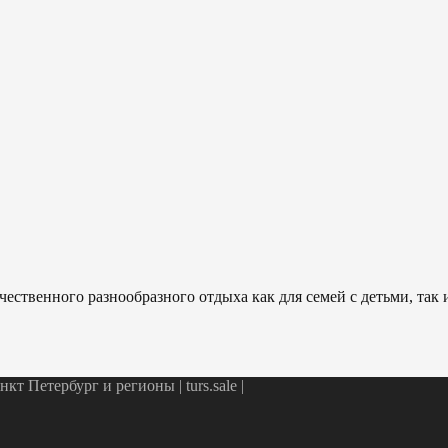
ественного разнообразного отдыха как для семей с детьми, так
т Петербург и регионы | turs.sale
|