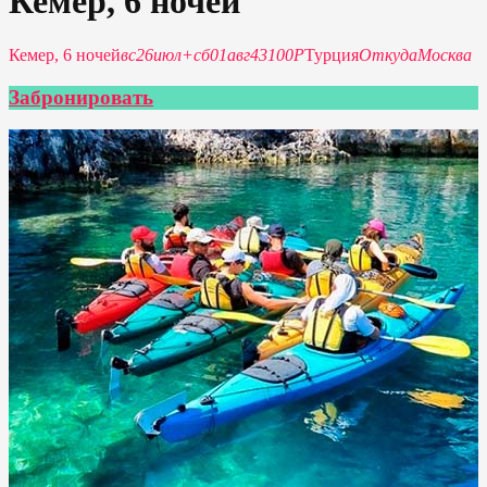
Кемер, 6 ночей
Кемер, 6 ночей
вс
26
июл
+
сб
01
авг
43100P
Турция
Откуда
Москва
Забронировать