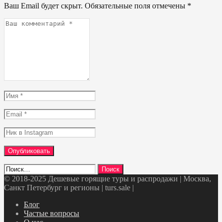
Ваш Email будет скрыт. Обязательные поля отмечены
*
Ваш
комментарий
*
Имя
*
Email
*
Ник
в
Instagram
Найти:
© 2018-2025 Дешевые горящие туры и распродажи | Москва,
Санкт Петербург и регионы | turs.sale
|
Telegram
VK
OK
Twitter
Блог
Частые вопросы