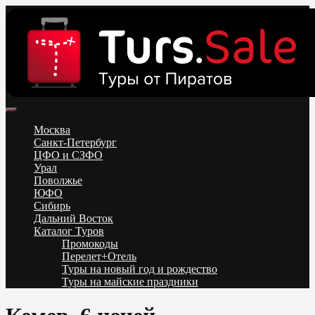
Skip
to
content
Поиск и бронирование туров онлайн от всех туроператоров.
Горящие туры из Москвы, Спб и Регионов 2025 ✈ Turs.sale
Низкие цены на путевки 3-7-10 ночей все включено, отдых на
Москва
море. Распродажа экскурсионных и горнолыжных туров.
Санкт-Петербург
Обновление каждый день. Официальный сайт Тур Сейл
ЦФО и СЗФО
Урал
Поволжье
ЮФО
Сибирь
Дальний Восток
Каталог Туров
Промокоды
Перелет+Отель
Туры на новый год и рождество
Туры на майские праздники
Telegram
VK
OK
Twitter