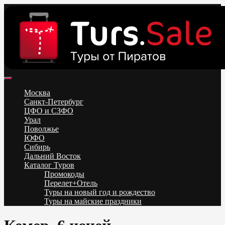
Skip
to
content
Поиск и бронирование туров онлайн от всех туроператоров.
Горящие туры из Москвы, Спб и Регионов 2025 ✈ Turs.sale
Низкие цены на путевки 3-7-10 ночей все включено, отдых на
Москва
море. Распродажа экскурсионных и горнолыжных туров.
Санкт-Петербург
Обновление каждый день. Официальный сайт Тур Сейл
ЦФО и СЗФО
Урал
Поволжье
ЮФО
Сибирь
Дальний Восток
Каталог Туров
Промокоды
Перелет+Отель
Туры на новый год и рождество
Туры на майские праздники
Telegram
VK
OK
Twitter