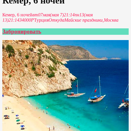
Кемер, 6 ночей
Кемер, 6 ночей
вт
07
мая
(мая 7)
21:14
пн
13
(мая
13)
21:14
34000Р
Турция
Откуда
Майские праздники,
Москва
Забронировать