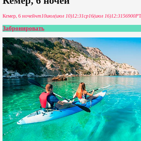
Кемер, 6 ночей
Кемер, 6 ночей
чт
10
июл
(июл 10)
12:31
ср
16
(июл 16)
12:31
56900P
Забронировать