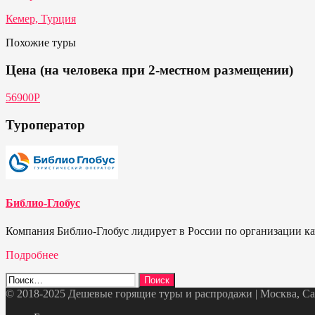
Кемер, Турция
Похожие туры
Цена (на человека при 2-местном размещении)
56900P
Туроператор
Библио-Глобус
Компания Библио-Глобус лидирует в России по организации кач
Подробнее
Найти:
© 2018-2025 Дешевые горящие туры и распродажи | Москва, Санк
Telegram
VK
OK
Twitter