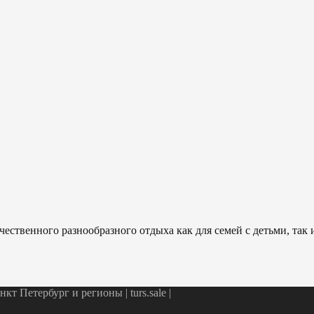
ественного разнообразного отдыха как для семей с детьми, так
т Петербург и регионы | turs.sale
|