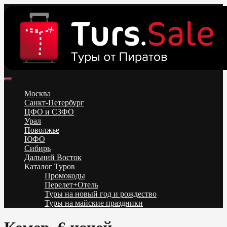
Skip
to
content
Поиск и бронирование туров онлайн от всех туроператоров.
Горящие туры из Москвы, Спб и Регионов 2025 ✈ Turs.sale
Низкие цены на путевки 3-7-10 ночей все включено, отдых на
Москва
море. Распродажа экскурсионных и горнолыжных туров.
Санкт-Петербург
Обновление каждый день. Официальный сайт Тур Сейл
ЦФО и СЗФО
Урал
Поволжье
ЮФО
Сибирь
Дальний Восток
Каталог Туров
Промокоды
Перелет+Отель
Туры на новый год и рождество
Туры на майские праздники
Telegram
VK
OK
Twitter