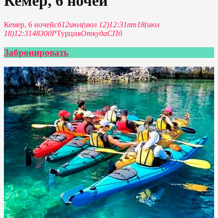
Кемер, 6 ночей
Кемер, 6 ночей
сб
12
июл
(июл 12)
12:31
пт
18
(июл
18)
12:31
48300P
Турция
Откуда
СПб
Забронировать