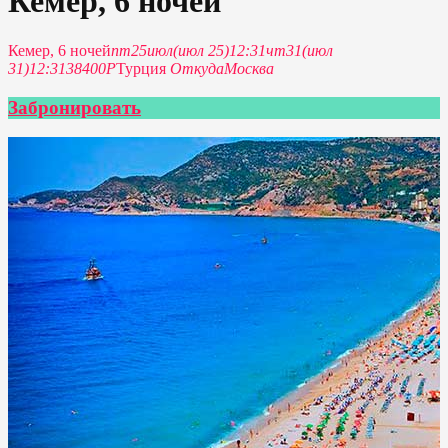
Кемер, 6 ночей
Кемер, 6 ночей
пт
25
июл
(июл 25)
12:31
чт
31
(июл
31)
12:31
38400P
Турция
Откуда
Москва
Забронировать