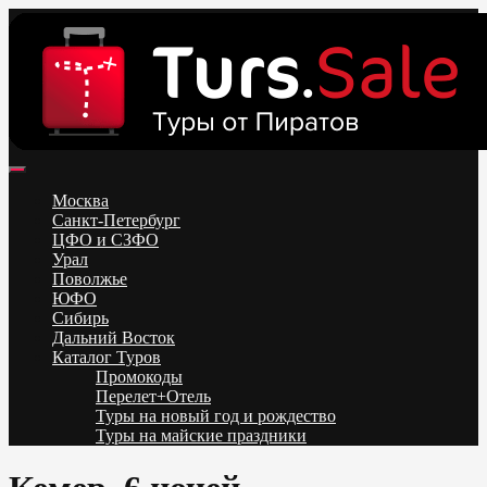
Skip
to
content
Поиск и бронирование туров онлайн от всех туроператоров.
Горящие туры из Москвы, Спб и Регионов 2025 ✈ Turs.sale
Низкие цены на путевки 3-7-10 ночей все включено, отдых на
Москва
море. Распродажа экскурсионных и горнолыжных туров.
Санкт-Петербург
Обновление каждый день. Официальный сайт Тур Сейл
ЦФО и СЗФО
Урал
Поволжье
ЮФО
Сибирь
Дальний Восток
Каталог Туров
Промокоды
Перелет+Отель
Туры на новый год и рождество
Туры на майские праздники
Telegram
VK
OK
Twitter