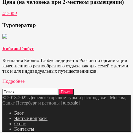
Цена (на человека при 2-местном размещении)
41200Р
Туроператор
Библио-Глобус
Компания Библио-Глобус лидирует в России по организации
качественного разнообразного отдыха как для семей с детьми,
так и для индивидуальных путешественников.
Подробнее
Найти:
© 2018-2025 Дешевые горящие туры и распродажи | Москва,
Санкт Петербург и регионы | turs.sale
|
Telegram
VK
OK
Twitter
Блог
Частые вопросы
О нас
Контакты