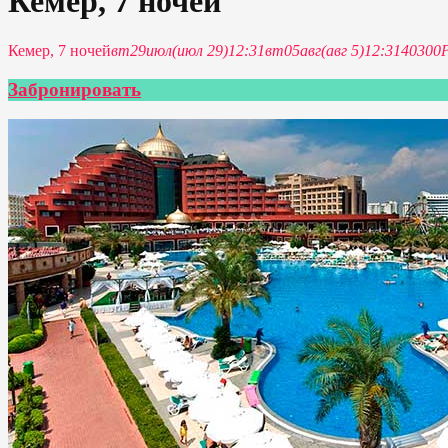
Кемер, 7 ночей
Кемер, 7 ночей
вт
29
июл
(июл 29)
12:31
вт
05
авг
(авг 5)
12:31
40300
Забронировать