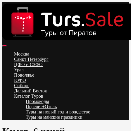
Skip
to
content
Поиск и бронирование туров онлайн от всех туроператоров.
Горящие туры из Москвы, Спб и Регионов 2025 ✈ Turs.sale
Низкие цены на путевки 3-7-10 ночей все включено, отдых на
Москва
море. Распродажа экскурсионных и горнолыжных туров.
Санкт-Петербург
Обновление каждый день. Официальный сайт Тур Сейл
ЦФО и СЗФО
Урал
Поволжье
ЮФО
Сибирь
Дальний Восток
Каталог Туров
Промокоды
Перелет+Отель
Туры на новый год и рождество
Туры на майские праздники
Telegram
VK
OK
Twitter