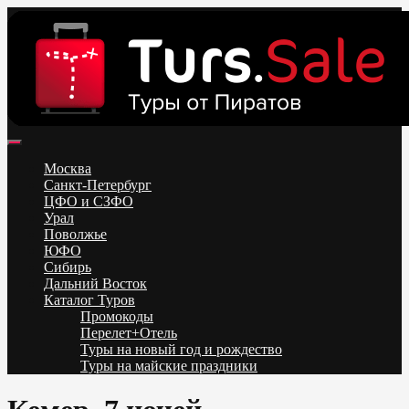
Skip
to
content
Поиск и бронирование туров онлайн от всех туроператоров.
Горящие туры из Москвы, Спб и Регионов 2025 ✈ Turs.sale
Низкие цены на путевки 3-7-10 ночей все включено, отдых на
Москва
море. Распродажа экскурсионных и горнолыжных туров.
Санкт-Петербург
Обновление каждый день. Официальный сайт Тур Сейл
ЦФО и СЗФО
Урал
Поволжье
ЮФО
Сибирь
Дальний Восток
Каталог Туров
Промокоды
Перелет+Отель
Туры на новый год и рождество
Туры на майские праздники
Telegram
VK
OK
Twitter