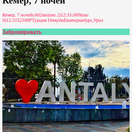
Кемер, 7 ночей
Кемер, 7 ночей
сб
02
авг
(авг 2)
12:31
сб
09
(авг
9)
12:31
52100P
Турция
Откуда
Екатеринбург,
Урал
Забронировать