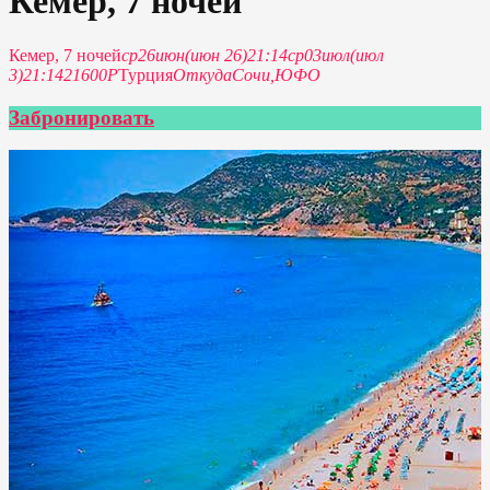
Кемер, 7 ночей
Кемер, 7 ночей
ср
26
июн
(июн 26)
21:14
ср
03
июл
(июл
3)
21:14
21600Р
Турция
Откуда
Сочи,
ЮФО
Забронировать