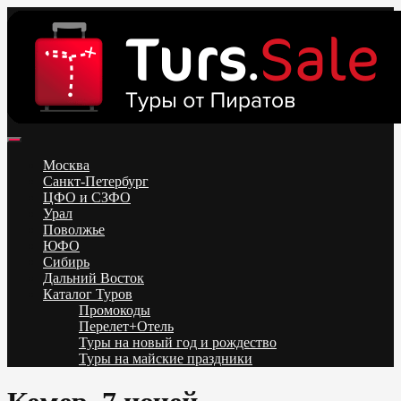
Skip
to
content
Поиск и бронирование туров онлайн от всех туроператоров.
Горящие туры из Москвы, Спб и Регионов 2025 ✈ Turs.sale
Низкие цены на путевки 3-7-10 ночей все включено, отдых на
Москва
море. Распродажа экскурсионных и горнолыжных туров.
Санкт-Петербург
Обновление каждый день. Официальный сайт Тур Сейл
ЦФО и СЗФО
Урал
Поволжье
ЮФО
Сибирь
Дальний Восток
Каталог Туров
Промокоды
Перелет+Отель
Туры на новый год и рождество
Туры на майские праздники
Telegram
VK
OK
Twitter