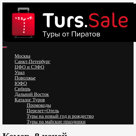
Skip
to
content
Поиск и бронирование туров онлайн от всех туроператоров.
Горящие туры из Москвы, Спб и Регионов 2025 ✈ Turs.sale
Низкие цены на путевки 3-7-10 ночей все включено, отдых на
Москва
море. Распродажа экскурсионных и горнолыжных туров.
Санкт-Петербург
Обновление каждый день. Официальный сайт Тур Сейл
ЦФО и СЗФО
Урал
Поволжье
ЮФО
Сибирь
Дальний Восток
Каталог Туров
Промокоды
Перелет+Отель
Туры на новый год и рождество
Туры на майские праздники
Telegram
VK
OK
Twitter