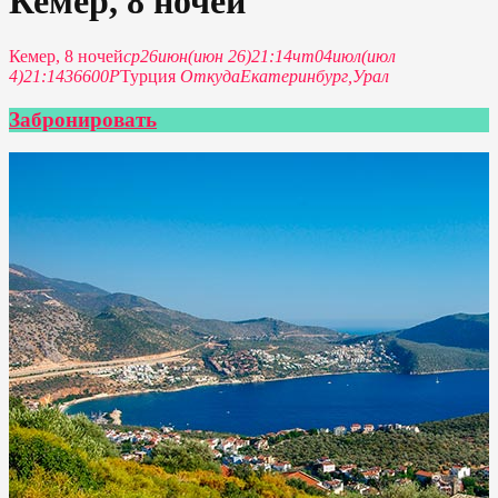
Кемер, 8 ночей
Кемер, 8 ночей
ср
26
июн
(июн 26)
21:14
чт
04
июл
(июл
4)
21:14
36600Р
Турция
Откуда
Екатеринбург,
Урал
Забронировать