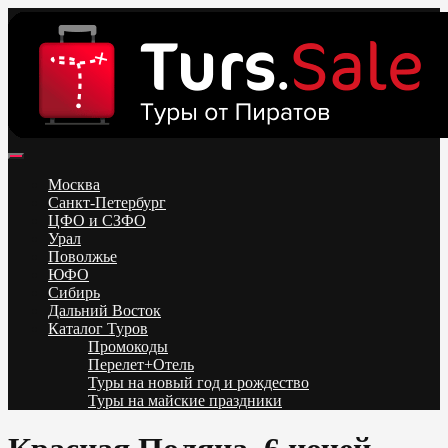
Skip
to
content
Поиск и бронирование туров онлайн от всех туроператоров.
Горящие туры из Москвы, Спб и Регионов 2025 ✈ Turs.sale
Низкие цены на путевки 3-7-10 ночей все включено, отдых на
Москва
море. Распродажа экскурсионных и горнолыжных туров.
Санкт-Петербург
Обновление каждый день. Официальный сайт Тур Сейл
ЦФО и СЗФО
Урал
Поволжье
ЮФО
Сибирь
Дальний Восток
Каталог Туров
Промокоды
Перелет+Отель
Туры на новый год и рождество
Туры на майские праздники
Telegram
VK
OK
Twitter