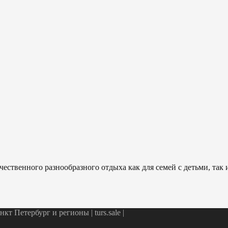
ественного разнообразного отдыха как для семей с детьми, так
т Петербург и регионы | turs.sale
|