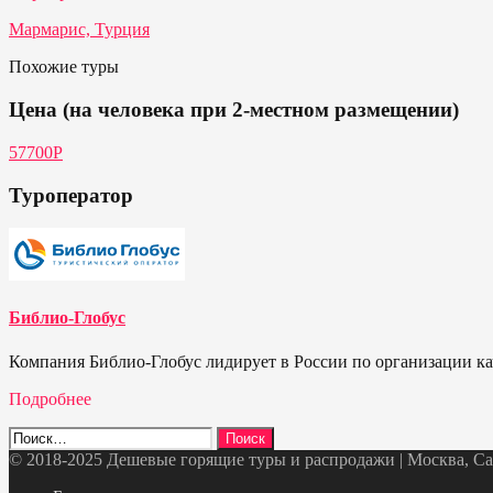
Мармарис, Турция
Похожие туры
Цена (на человека при 2-местном размещении)
57700P
Туроператор
Библио-Глобус
Компания Библио-Глобус лидирует в России по организации кач
Подробнее
Найти:
© 2018-2025 Дешевые горящие туры и распродажи | Москва, Санк
Telegram
VK
OK
Twitter