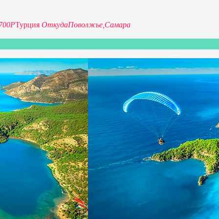
700P
Турция
Откуда
Поволжье,
Самара