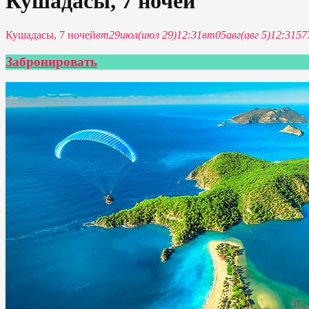
Кушадасы, 7 ночей
Кушадасы, 7 ночей
вт
29
июл
(июл 29)
12:31
вт
05
авг
(авг 5)
12:31
57
Забронировать