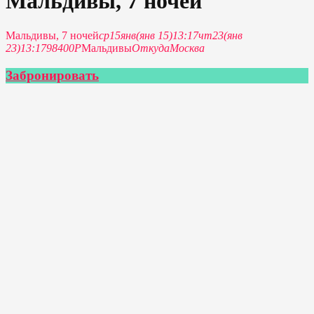
Мальдивы, 7 ночей
Мальдивы, 7 ночей
ср
15
янв
(янв 15)
13:17
чт
23
(янв
23)
13:17
98400Р
Мальдивы
Откуда
Москва
Забронировать