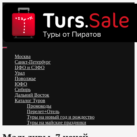
Skip
to
content
Поиск и бронирование туров онлайн от всех туроператоров.
Горящие туры из Москвы, Спб и Регионов 2025 ✈ Turs.sale
Низкие цены на путевки 3-7-10 ночей все включено, отдых на
Москва
море. Распродажа экскурсионных и горнолыжных туров.
Санкт-Петербург
Обновление каждый день. Официальный сайт Тур Сейл
ЦФО и СЗФО
Урал
Поволжье
ЮФО
Сибирь
Дальний Восток
Каталог Туров
Промокоды
Перелет+Отель
Туры на новый год и рождество
Туры на майские праздники
Telegram
VK
OK
Twitter