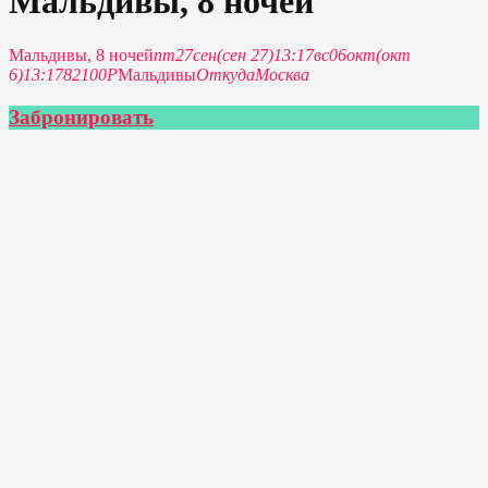
Мальдивы, 8 ночей
Мальдивы, 8 ночей
пт
27
сен
(сен 27)
13:17
вс
06
окт
(окт
6)
13:17
82100Р
Мальдивы
Откуда
Москва
Забронировать