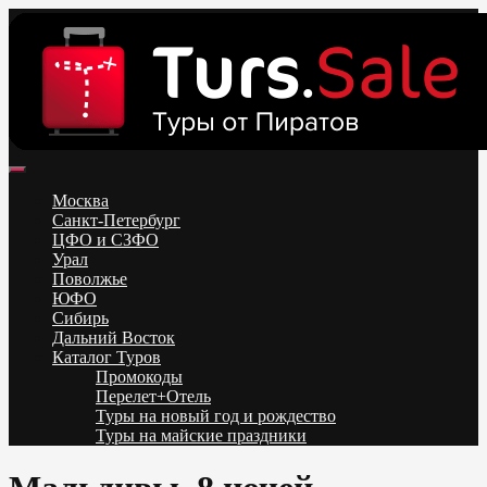
Skip
to
content
Поиск и бронирование туров онлайн от всех туроператоров.
Горящие туры из Москвы, Спб и Регионов 2025 ✈ Turs.sale
Низкие цены на путевки 3-7-10 ночей все включено, отдых на
Москва
море. Распродажа экскурсионных и горнолыжных туров.
Санкт-Петербург
Обновление каждый день. Официальный сайт Тур Сейл
ЦФО и СЗФО
Урал
Поволжье
ЮФО
Сибирь
Дальний Восток
Каталог Туров
Промокоды
Перелет+Отель
Туры на новый год и рождество
Туры на майские праздники
Telegram
VK
OK
Twitter