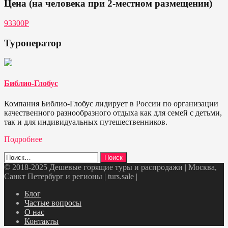
Цена (на человека при 2-местном размещении)
93300P
Туроператор
Библио-Глобус
Компания Библио-Глобус лидирует в России по организации
качественного разнообразного отдыха как для семей с детьми,
так и для индивидуальных путешественников.
Подробнее
Найти:
© 2018-2025 Дешевые горящие туры и распродажи | Москва,
Санкт Петербург и регионы | turs.sale
|
Telegram
VK
OK
Twitter
Блог
Частые вопросы
О нас
Контакты