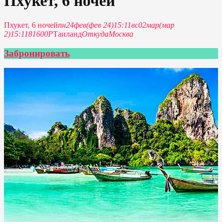
Пхукет, 6 ночей
Пхукет, 6 ночей
пн
24
фев
(фев 24)
15:11
вс
02
мар
(мар
2)
15:11
81600Р
Таиланд
Откуда
Москва
Забронировать