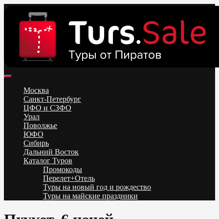
Skip
to
content
Поиск и бронирование туров онлайн от всех туроператоров.
Горящие туры из Москвы, Спб и Регионов 2025 ✈ Turs.sale
Низкие цены на путевки 3-7-10 ночей все включено, отдых на
Москва
море. Распродажа экскурсионных и горнолыжных туров.
Санкт-Петербург
Обновление каждый день. Официальный сайт Тур Сейл
ЦФО и СЗФО
Урал
Поволжье
ЮФО
Сибирь
Дальний Восток
Каталог Туров
Промокоды
Перелет+Отель
Туры на новый год и рождество
Туры на майские праздники
Telegram
VK
OK
Twitter