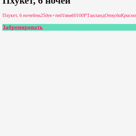
Пхукет, 6 ночей
Пхукет, 6 ночей
пн
25
дек
+
пн
01
янв
60100Р
Таиланд
Откуда
Красно
Забронировать