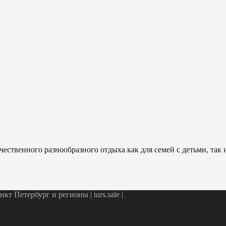
ественного разнообразного отдыха как для семей с детьми, так
т Петербург и регионы | turs.sale
|