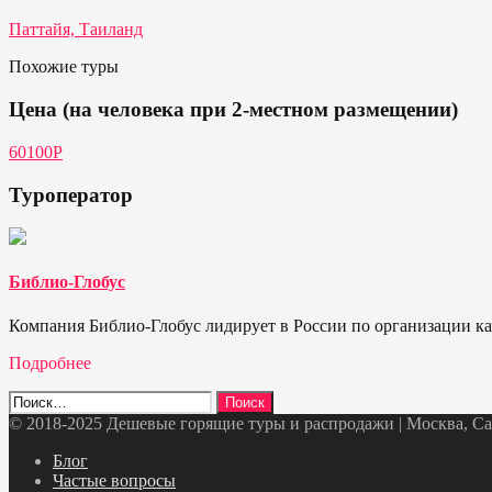
Паттайя, Таиланд
Похожие туры
Цена (на человека при 2-местном размещении)
60100Р
Туроператор
Библио-Глобус
Компания Библио-Глобус лидирует в России по организации кач
Подробнее
Найти:
© 2018-2025 Дешевые горящие туры и распродажи | Москва, Санк
Telegram
VK
OK
Twitter
Блог
Частые вопросы