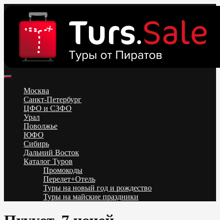
Skip
to
content
Поиск и бронирование туров онлайн от всех туроператоров.
Горящие туры из Москвы, Спб и Регионов 2025 ✈ Turs.sale
Низкие цены на путевки 3-7-10 ночей все включено, отдых на
Москва
море. Распродажа экскурсионных и горнолыжных туров.
Санкт-Петербург
Обновление каждый день. Официальный сайт Тур Сейл
ЦФО и СЗФО
Урал
Поволжье
ЮФО
Сибирь
Дальний Восток
Каталог Туров
Промокоды
Перелет+Отель
Туры на новый год и рождество
Туры на майские праздники
Telegram
VK
OK
Twitter