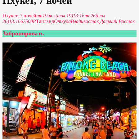
Пхукет, 7 ночей
Пхукет, 7 ночей
пт
19
июл
(июл 19)
13:16
пт
26
(июл
26)
13:16
67500Р
Таиланд
Откуда
Владивосток,
Дальний Восток
Забронировать