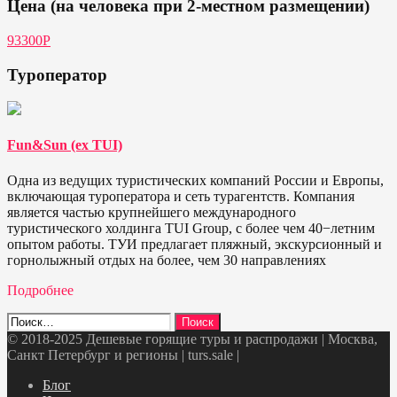
Цена (на человека при 2-местном размещении)
93300P
Туроператор
Fun&Sun (ex TUI)
Одна из ведущих туристических компаний России и Европы,
включающая туроператора и сеть турагентств. Компания
является частью крупнейшего международного
туристического холдинга TUI Group, с более чем 40−летним
опытом работы. ТУИ предлагает пляжный, экскурсионный и
горнолыжный отдых на более, чем 30 направлениях
Подробнее
Найти:
© 2018-2025 Дешевые горящие туры и распродажи | Москва,
Санкт Петербург и регионы | turs.sale
|
Telegram
VK
OK
Twitter
Блог