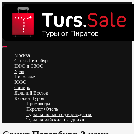
Skip
to
content
Поиск и бронирование туров онлайн от всех туроператоров.
Горящие туры из Москвы, Спб и Регионов 2025 ✈ Turs.sale
Низкие цены на путевки 3-7-10 ночей все включено, отдых на
Москва
море. Распродажа экскурсионных и горнолыжных туров.
Санкт-Петербург
Обновление каждый день. Официальный сайт Тур Сейл
ЦФО и СЗФО
Урал
Поволжье
ЮФО
Сибирь
Дальний Восток
Каталог Туров
Промокоды
Перелет+Отель
Туры на новый год и рождество
Туры на майские праздники
Telegram
VK
OK
Twitter