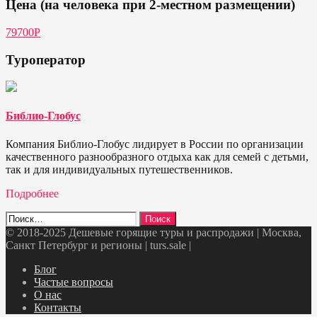
Цена (на человека при 2-местном размещении)
79700P
Туроператор
Библио-Глобус
Компания Библио-Глобус лидирует в России по организации
качественного разнообразного отдыха как для семей с детьми,
так и для индивидуальных путешественников.
Подробнее
Найти:
© 2018-2025 Дешевые горящие туры и распродажи | Москва,
Санкт Петербург и регионы | turs.sale
|
Telegram
VK
OK
Twitter
Блог
Частые вопросы
О нас
Контакты