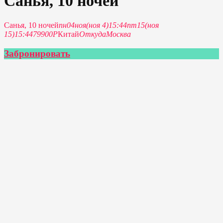
Санья, 10 ночей
Санья, 10 ночей
пн
04
ноя
(ноя 4)
15:44
пт
15
(ноя
15)
15:44
79900Р
Китай
Откуда
Москва
Забронировать