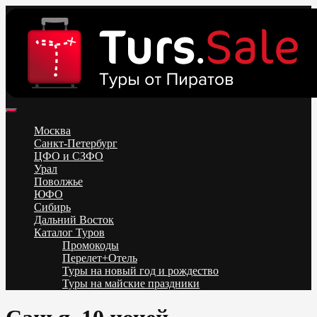
Skip
to
content
Поиск и бронирование туров онлайн от всех туроператоров.
Горящие туры из Москвы, Спб и Регионов 2025 ✈ Turs.sale
Низкие цены на путевки 3-7-10 ночей все включено, отдых на
Москва
море. Распродажа экскурсионных и горнолыжных туров.
Санкт-Петербург
Обновление каждый день. Официальный сайт Тур Сейл
ЦФО и СЗФО
Урал
Поволжье
ЮФО
Сибирь
Дальний Восток
Каталог Туров
Промокоды
Перелет+Отель
Туры на новый год и рождество
Туры на майские праздники
Telegram
VK
OK
Twitter