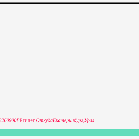
изкие цены на путевки 3-7-10 ночей все включено, отдых на мо
32
60900P
Египет
Откуда
Екатеринбург,
Урал