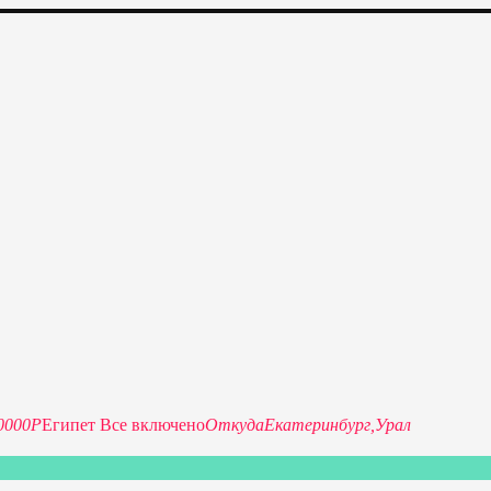
изкие цены на путевки 3-7-10 ночей все включено, отдых на мо
0000P
Египет Все включено
Откуда
Екатеринбург,
Урал