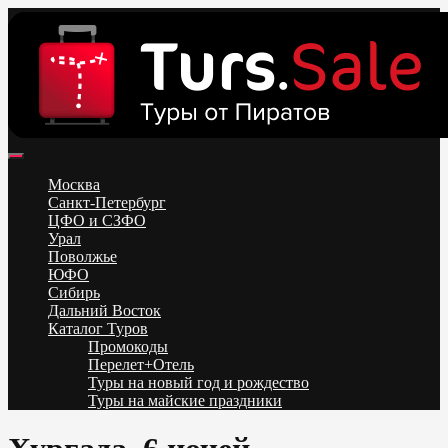
Skip
to
content
Поиск и бронирование туров онлайн от всех туроператоров.
Горящие туры из Москвы, Спб и Регионов 2025 ✈ Turs.sale
Низкие цены на путевки 3-7-10 ночей все включено, отдых на
Москва
море. Распродажа экскурсионных и горнолыжных туров.
Санкт-Петербург
Обновление каждый день. Официальный сайт Тур Сейл
ЦФО и СЗФО
Урал
Поволжье
ЮФО
Сибирь
Дальний Восток
Каталог Туров
Промокоды
Перелет+Отель
Туры на новый год и рождество
Туры на майские праздники
Telegram
VK
OK
Twitter