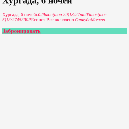
Хургада, 6 ночей
Хургада, 6 ночей
сб
29
июн
(июн 29)
13:27
пт
05
июл
(июл
5)
13:27
45300Р
Египет Все включено
Откуда
Москва
Забронировать