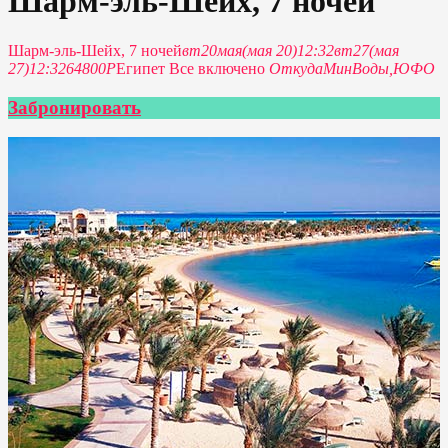
Шарм-эль-Шейх, 7 ночей
Шарм-эль-Шейх, 7 ночей
вт
20
мая
(мая 20)
12:32
вт
27
(мая
27)
12:32
64800P
Египет Все включено
Откуда
МинВоды,
ЮФО
Забронировать