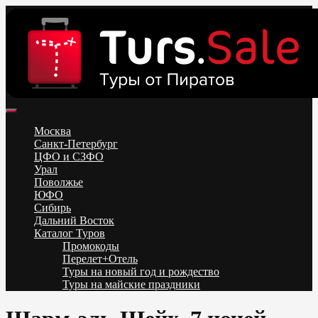
Skip
to
content
Поиск и бронирование туров онлайн от всех туроператоров.
Горящие туры из Москвы, Спб и Регионов 2025 ✈ Turs.sale
Низкие цены на путевки 3-7-10 ночей все включено, отдых на
Москва
море. Распродажа экскурсионных и горнолыжных туров.
Санкт-Петербург
Обновление каждый день. Официальный сайт Тур Сейл
ЦФО и СЗФО
Урал
Поволжье
ЮФО
Сибирь
Дальний Восток
Каталог Туров
Промокоды
Перелет+Отель
Туры на новый год и рождество
Туры на майские праздники
Telegram
VK
OK
Twitter