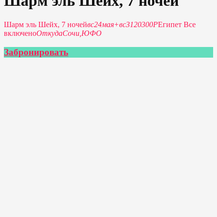
Шарм эль Шейх, 7 ночей
Шарм эль Шейх, 7 ночей
вс
24
мая
+
вс
31
20300P
Египет Все
включено
Откуда
Сочи,
ЮФО
Забронировать