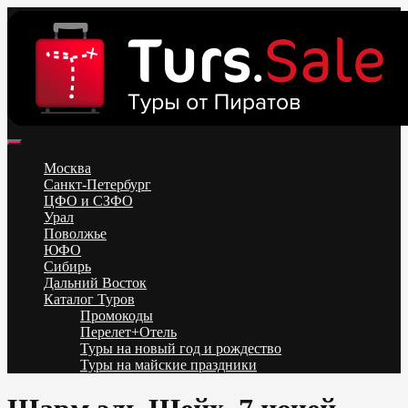
Skip
to
content
Поиск и бронирование туров онлайн от всех туроператоров.
Горящие туры из Москвы, Спб и Регионов 2025 ✈ Turs.sale
Низкие цены на путевки 3-7-10 ночей все включено, отдых на
Москва
море. Распродажа экскурсионных и горнолыжных туров.
Санкт-Петербург
Обновление каждый день. Официальный сайт Тур Сейл
ЦФО и СЗФО
Урал
Поволжье
ЮФО
Сибирь
Дальний Восток
Каталог Туров
Промокоды
Перелет+Отель
Туры на новый год и рождество
Туры на майские праздники
Telegram
VK
OK
Twitter