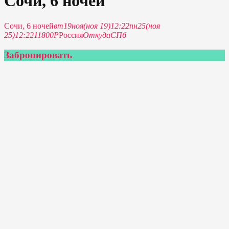
Сочи, 6 ночей
Сочи, 6 ночей
вт
19
ноя
(ноя 19)
12:22
пн
25
(ноя
25)
12:22
11800Р
Россия
Откуда
СПб
Забронировать