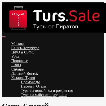
Skip
to
content
Поиск и бронирование туров онлайн от всех туроператоров.
Горящие туры из Москвы, Спб и Регионов 2025 ✈ Turs.sale
Низкие цены на путевки 3-7-10 ночей все включено, отдых на
Москва
море. Распродажа экскурсионных и горнолыжных туров.
Санкт-Петербург
Обновление каждый день. Официальный сайт Тур Сейл
ЦФО и СЗФО
Урал
Поволжье
ЮФО
Сибирь
Дальний Восток
Каталог Туров
Промокоды
Перелет+Отель
Туры на новый год и рождество
Туры на майские праздники
Telegram
VK
OK
Twitter