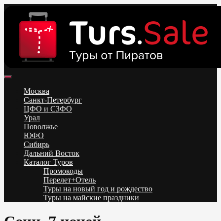
Skip
to
content
Поиск и бронирование туров онлайн от всех туроператоров.
Горящие туры из Москвы, Спб и Регионов 2025 ✈ Turs.sale
Низкие цены на путевки 3-7-10 ночей все включено, отдых на
Москва
море. Распродажа экскурсионных и горнолыжных туров.
Санкт-Петербург
Обновление каждый день. Официальный сайт Тур Сейл
ЦФО и СЗФО
Урал
Поволжье
ЮФО
Сибирь
Дальний Восток
Каталог Туров
Промокоды
Перелет+Отель
Туры на новый год и рождество
Туры на майские праздники
Telegram
VK
OK
Twitter