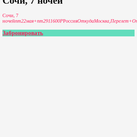
Сочи, 7 ночей
Сочи, 7
ночей
пт
22
мая
+
пт
29
11600P
Россия
Откуда
Москва,
Перелет+О
Забронировать