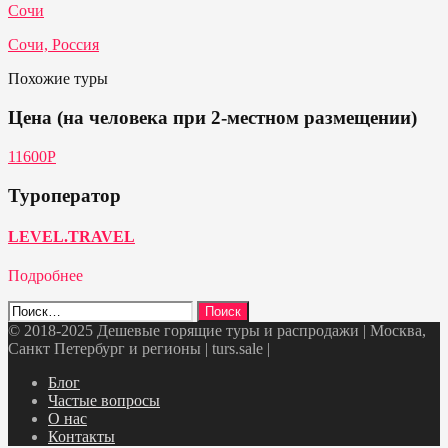
Сочи
Сочи, Россия
Похожие туры
Цена (на человека при 2-местном размещении)
11600P
Туроператор
LEVEL.TRAVEL
Подробнее
Найти:
© 2018-2025 Дешевые горящие туры и распродажи | Москва,
Санкт Петербург и регионы | turs.sale
|
Telegram
VK
OK
Twitter
Блог
Частые вопросы
О нас
Контакты